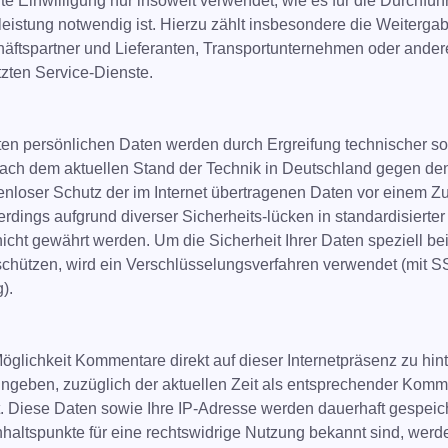
e Einwilligung nur insoweit verwendet, wie es für die Durchfüh
leistung notwendig ist. Hierzu zählt insbesondere die Weitergabe
häftspartner und Lieferanten, Transportunternehmen oder ander
zten Service-Dienste.
lten persönlichen Daten werden durch Ergreifung technischer so
h dem aktuellen Stand der Technik in Deutschland gegen den 
kenloser Schutz der im Internet übertragenen Daten vor einem Zug
llerdings aufgrund diverser Sicherheits-lücken in standardisier
cht gewährt werden. Um die Sicherheit Ihrer Daten speziell be
schützen, wird ein Verschlüsselungsverfahren verwendet (mit SS
).
öglichkeit Kommentare direkt auf dieser Internetpräsenz zu hin
 eingeben, zuzüglich der aktuellen Zeit als entsprechender Komm
. Diese Daten sowie Ihre IP-Adresse werden dauerhaft gespeich
haltspunkte für eine rechtswidrige Nutzung bekannt sind, werde