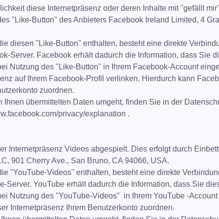
ichkeit diese Internetpräsenz oder deren Inhalte mit "gefällt mir
des "Like-Button" des Anbieters Facebook Ireland Limited, 4 G
ie diesen "Like-Button" enthalten, besteht eine direkte Verbin
-Server. Facebook erhält dadurch die Information, dass Sie di
bei Nutzung des "Like-Button" in Ihrem Facebook-Account einge
äsenz auf Ihrem Facebook-Profil verlinken. Hierdurch kann Fac
nutzerkonto zuordnen.
 Ihnen übermittelten Daten umgeht, finden Sie in der Datensch
w.facebook.com/privacy/explanation .
er Internetpräsenz Videos abgespielt. Dies erfolgt durch Einb
LC, 901 Cherry Ave., San Bruno, CA 94066, USA.
die "YouTube-Videos" enthalten, besteht eine direkte Verbindu
Server. YouTube erhält dadurch die Information, dass Sie dies
bei Nutzung des "YouTube-Videos" in Ihrem YouTube -Account 
r Internetpräsenz Ihrem Benutzerkonto zuordnen.